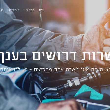
בית
משרות
לימודים
מע
רות דרושים בענף
א משנה איזו משרה אתם מחפשים – יש לנו אותה!