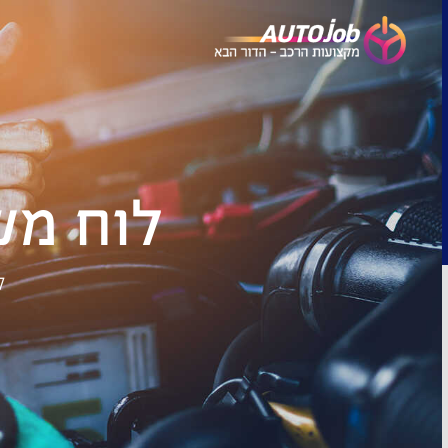
לוח מש
ל