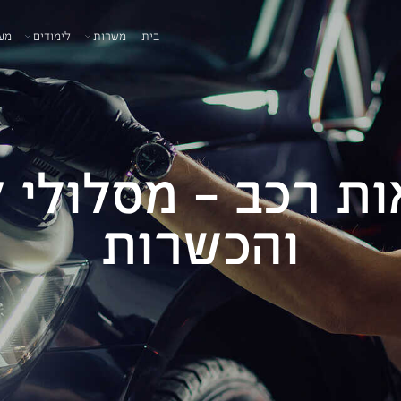
בית
משרות
לימודים
מע
ות רכב - מסלולי ל
והכשרות