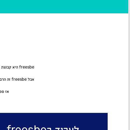
freesbe היא 
אבל freesbe זה הרבה יותר ממכונית – זה גם ביטוח, מימון, אביזרים, שירות, וכל מה שצריך כדי לעלות על הכביש ובראש שקט.
אז ספרו 