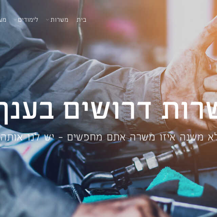
בית
משרות
לימודים
מע
רות דרושים בענף
א משנה איזו משרה אתם מחפשים – יש לנו אותה!