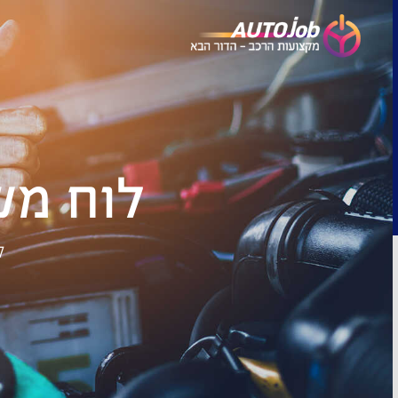
לוח מש
ל