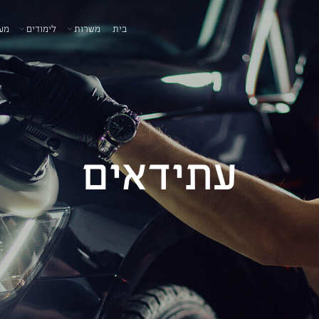
בית
משרות
לימודים
מע
עתידאים