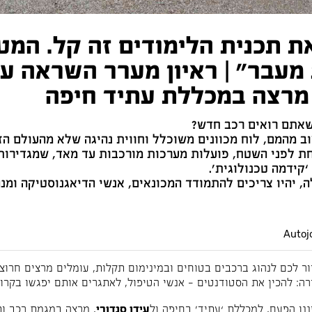
ת תכנית הלימודים זה קל. המט
מעבר" | ראיון מערר השראה עם
 מרצה במכללת עתיד חיפה
שאתם רואים רכב חדש?
ב מהמם, לוח מכוונים משוכלל וחווית נהיגה שלא מהעולם הז
חת לפני השטח, פועלות מערכות מורכבות עד מאד, שמגדירות
קידמה טכנולוגית’.
, יהיו צריכים להתמודד המכונאים, אנשי הדיאגנוסטיקה ומנ
ור לכם לנהוג ברכבים בטוחים ובמינימום תקלות, עומלים מרצים חרוצים
ה: להכין את הסטודנטים – אנשי הטיפול, לאתגרים אותם יפגשו בקרו
נו הפעם, למכללת ‘עתיד’ בחיפה ול
עידו סנדורי
, מרצה במגמת רכב ו