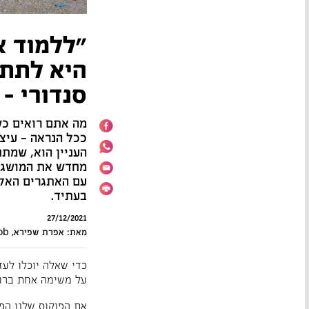
"ללמוד א
היא לתת 
סנדורי –
מה אתם רואים כ
ככל הנראה – עיצו
העניין הוא, שמת
מחדש את המושג ‘
עם האתגרים האלה
בעתיד.
27/12/2021
מאת: אפרת שפירא, Autojob
כדי שאלה יוכלו לעז
על משימה אחת ברור
את הפוקוס שלנו הפנ